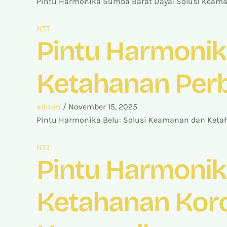
Pintu Harmonika Sumba Barat Daya: Solusi Keaman
NTT
Pintu Harmonik
Ketahanan Perb
admin
/
November 15, 2025
Pintu Harmonika Belu: Solusi Keamanan dan Ketah
NTT
Pintu Harmonik
Ketahanan Koros