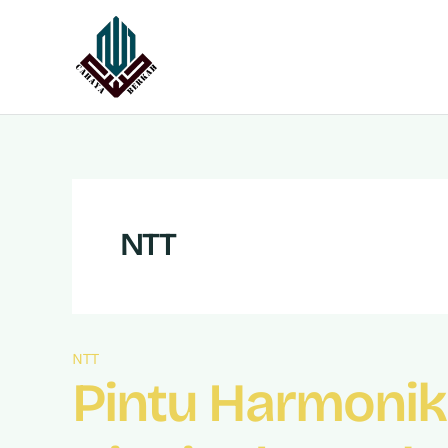
Lewati
ke
konten
NTT
NTT
Pintu Harmonik