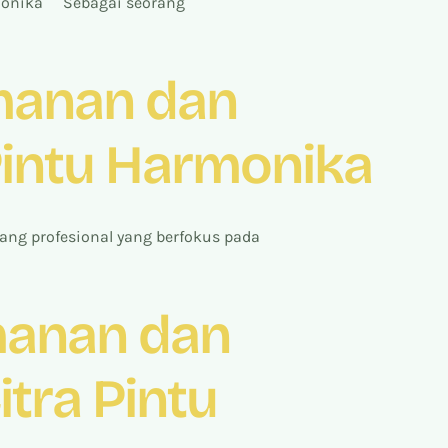
armonika Sebagai seorang
amanan dan
Pintu Harmonika
ng profesional yang berfokus pada
manan dan
tra Pintu