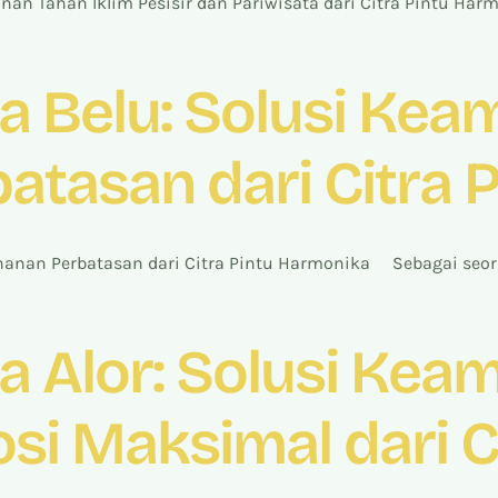
an Tahan Iklim Pesisir dan Pariwisata dari Citra Pintu H
a Belu: Solusi Ke
atasan dari Citra 
anan Perbatasan dari Citra Pintu Harmonika Sebagai seora
a Alor: Solusi Kea
i Maksimal dari Ci