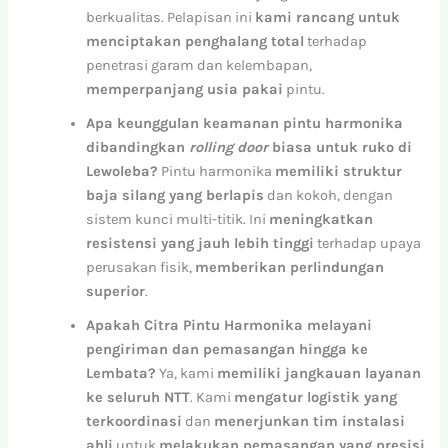
berkualitas. Pelapisan ini
kami rancang untuk
menciptakan penghalang total
terhadap
penetrasi garam dan kelembapan,
memperpanjang usia pakai
pintu.
Apa keunggulan keamanan pintu harmonika
dibandingkan
rolling door
biasa untuk ruko di
Lewoleba?
Pintu harmonika
memiliki struktur
baja silang yang berlapis
dan kokoh, dengan
sistem kunci multi-titik. Ini
meningkatkan
resistensi yang jauh lebih tinggi
terhadap upaya
perusakan fisik,
memberikan perlindungan
superior
.
Apakah Citra Pintu Harmonika melayani
pengiriman dan pemasangan hingga ke
Lembata?
Ya, kami
memiliki jangkauan layanan
ke seluruh NTT
. Kami
mengatur logistik yang
terkoordinasi
dan
menerjunkan tim instalasi
ahli
untuk
melakukan pemasangan yang presisi