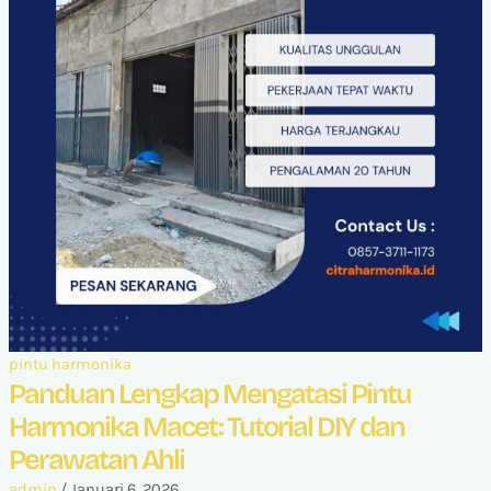
pintu harmonika
Panduan Lengkap Mengatasi Pintu
Harmonika Macet: Tutorial DIY dan
Perawatan Ahli
admin
/
Januari 6, 2026