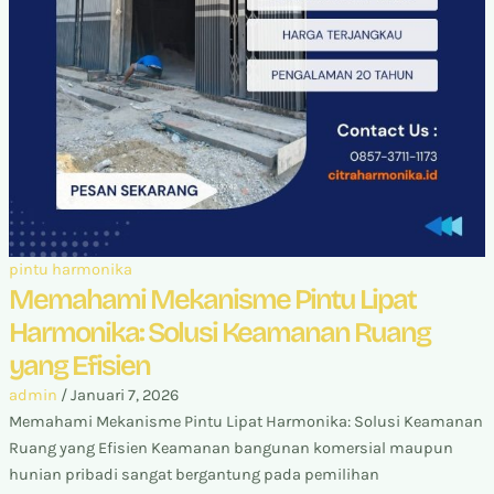
pintu harmonika
Memahami Mekanisme Pintu Lipat
Harmonika: Solusi Keamanan Ruang
yang Efisien
admin
/
Januari 7, 2026
Memahami Mekanisme Pintu Lipat Harmonika: Solusi Keamanan
Ruang yang Efisien Keamanan bangunan komersial maupun
hunian pribadi sangat bergantung pada pemilihan