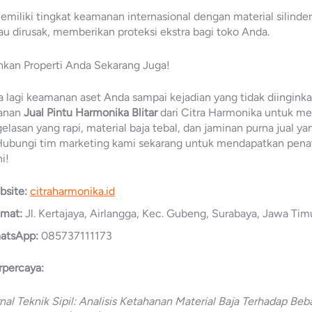
miliki tingkat keamanan internasional dengan material silinder
au dirusak, memberikan proteksi ekstra bagi toko Anda.
kan Properti Anda Sekarang Juga!
 lagi keamanan aset Anda sampai kejadian yang tidak diingink
yanan
Jual Pintu Harmonika Blitar
dari Citra Harmonika untuk m
elasan yang rapi, material baja tebal, dan jaminan purna jual ya
 Hubungi tim marketing kami sekarang untuk mendapatkan pen
ni!
bsite:
citraharmonika.id
amat:
Jl. Kertajaya, Airlangga, Kec. Gubeng, Surabaya, Jawa Tim
atsApp:
085737111173
rpercaya:
nal Teknik Sipil: Analisis Ketahanan Material Baja Terhadap Be