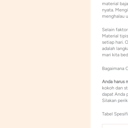
material baj
nyata. Meng
menghalau u
Selain fakto
Material ti
setiap hari. 
adalah langk
mari kita be
Bagaimana C
Anda harus 
kokoh dan st
dapat Anda p
Silakan perik
Tabel Spesif