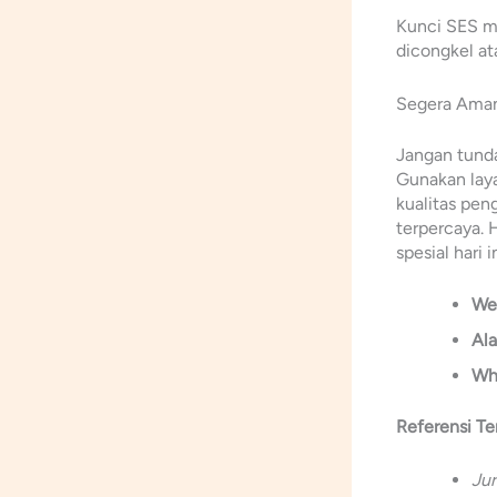
Kunci SES me
dicongkel at
Segera Aman
Jangan tunda
Gunakan la
kualitas peng
terpercaya.
spesial hari i
We
Al
Wh
Referensi Te
Jur