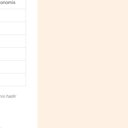
konomis
is hadir