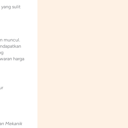
 yang sulit
an muncul.
endapatkan
ng
awaran harga
ur
ban Mekanik