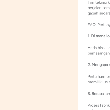
Tim teknisi
berjalan sem
gagah secara
FAQ: Pertany
1. Di mana l
Anda bisa l
pemasangan p
2. Mengapa s
Pintu harmon
memiliki usia
3. Berapa la
Proses fabri