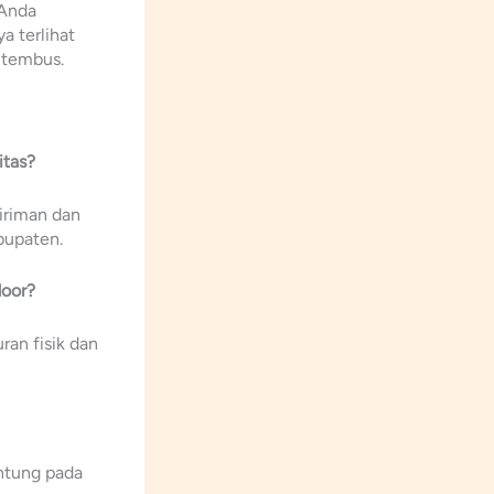
 Anda
a terlihat
ditembus.
itas?
iriman dan
bupaten.
door?
ran fisik dan
antung pada