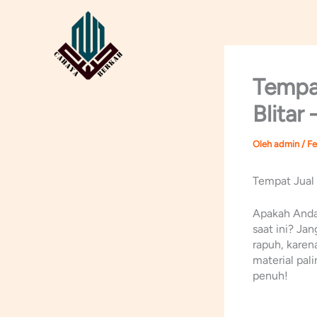
Lewati
ke
konten
Tempat
Blitar
Oleh
admin
/
Fe
Tempat Jual 
Apakah Anda 
saat ini? Ja
rapuh, kare
material pal
penuh!