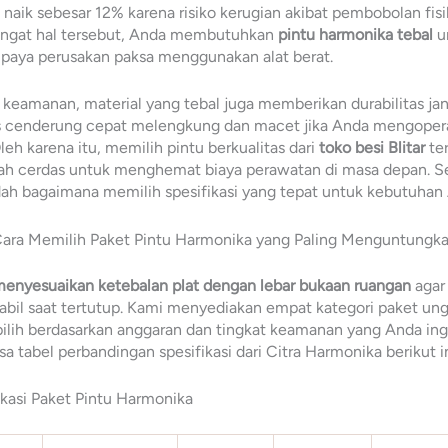
a naik sebesar 12% karena risiko kerugian akibat pembobolan fis
ingat hal tersebut, Anda membutuhkan
pintu harmonika tebal
u
paya perusakan paksa menggunakan alat berat.
r keamanan, material yang tebal juga memberikan durabilitas ja
pis cenderung cepat melengkung dan macet jika Anda mengoper
Oleh karena itu, memilih pintu berkualitas dari
toko besi Blitar
te
ah cerdas untuk menghemat biaya perawatan di masa depan. Se
dah bagaimana memilih spesifikasi yang tepat untuk kebutuhan
ara Memilih Paket Pintu Harmonika yang Paling Menguntungk
menyesuaikan ketebalan plat dengan lebar bukaan ruangan
agar 
abil saat tertutup. Kami menyediakan empat kategori paket un
ilih berdasarkan anggaran dan tingkat keamanan yang Anda ing
sa tabel perbandingan spesifikasi dari Citra Harmonika berikut in
ikasi Paket Pintu Harmonika