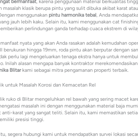
angat bermanfaat
, karena penggunaan material berkualitas tingg
asalah klasik berupa pintu yang sulit dibuka akibat karat atau
. Dengan menggunakan
pintu harmonika tebal
, Anda mendapatka
ang jauh lebih kaku. Selain itu, kami menggunakan cat finishin
emberikan perlindungan ganda terhadap cuaca ekstrem di wilay
 manfaat nyata yang akan Anda rasakan adalah kemudahan oper
ll berukuran hingga 19mm, roda pintu akan berputar dengan san
idak perlu lagi mengeluarkan tenaga ekstra hanya untuk membu
o. Inilah alasan mengapa banyak kontraktor merekomendasikan
ika Blitar
kami sebagai mitra pengamanan properti terbaik.
fik untuk Masalah Korosi dan Kemacetan Rel
ik ruko di Blitar mengeluhkan rel bawah yang sering macet ka
mengatasi masalah ini dengan menggunakan material baja murni
 anti-karat yang sangat teliti. Selain itu, kami memastikan seti
miliki presisi tinggi.
itu, segera hubungi kami untuk mendapatkan survei lokasi secar