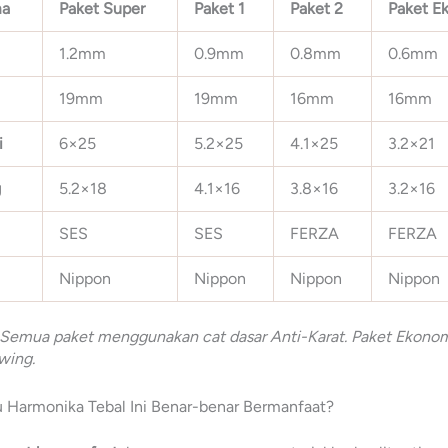
ma
Paket Super
Paket 1
Paket 2
Paket E
1.2mm
0.9mm
0.8mm
0.6mm
19mm
19mm
16mm
16mm
i
6×25
5.2×25
4.1×25
3.2×21
g
5.2×18
4.1×16
3.8×16
3.2×16
SES
SES
FERZA
FERZA
Nippon
Nippon
Nippon
Nippon
 Semua paket menggunakan cat dasar Anti-Karat. Paket Ekonom
wing.
u Harmonika Tebal Ini Benar-benar Bermanfaat?