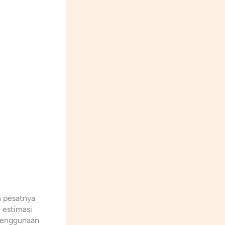
n pesatnya
 estimasi
 penggunaan