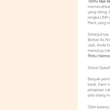
Tentu saja s
memecahkan m
yang oleng
rangka UNP y
Paint yang m
Selanjutnya,
Berkat As Ro
Jadi, Anda t
menutup tok
Pintu Harmon
Solusi Spesi
Banyak pemil
karat. Kami 
pelapisan cat
plat silang me
Oleh karena 