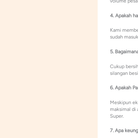
volume pesan
4. Apakah ha
Kami member
sudah masuk 
5. Bagaimana
Cukup bersih
silangan besi
6. Apakah Pa
Meskipun ek
maksimal di 
Super.
7. Apa keun