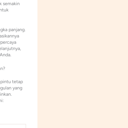
ik semakin
ntuk
ngka panjang.
asikannya
rpercaya
lanjutnya,
 Anda.
an?
pintu tetap
ggulan yang
inkan.
i: