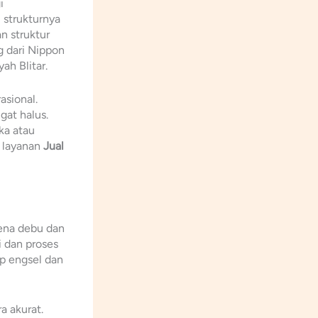
i
 strukturnya
n struktur
g dari Nippon
ah Blitar.
asional.
gat halus.
ka atau
 layanan
Jual
rena debu dan
 dan proses
ap engsel dan
a akurat.