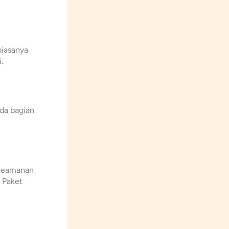
biasanya
.
ada bagian
 keamanan
 Paket