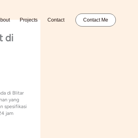
bout
Projects
Contact
Contact Me
 di
a di Blitar
anan yang
 spesifikasi
24 jam