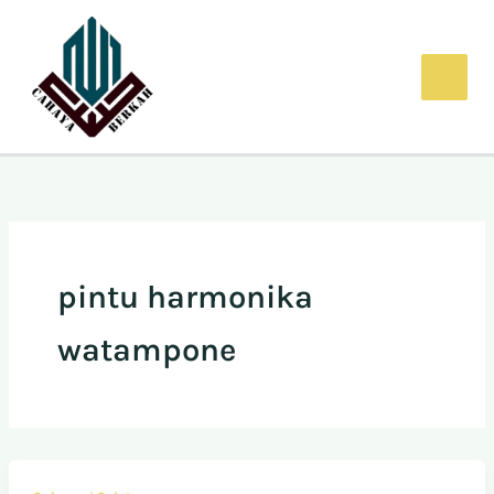
Lewati
ke
konten
pintu harmonika
watampone