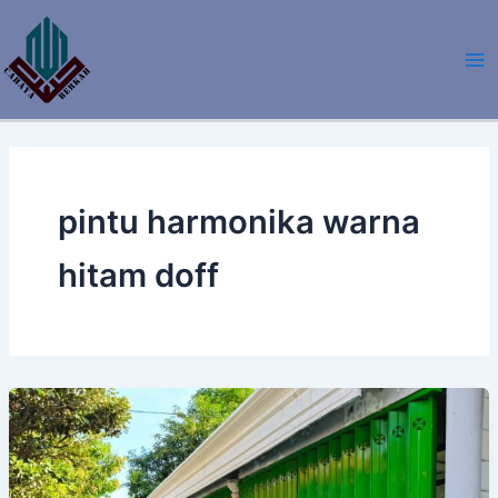
Lewati
ke
konten
pintu harmonika warna
hitam doff