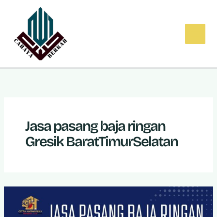
Lewati
ke
konten
Jasa pasang baja ringan
Gresik BaratTimurSelatan