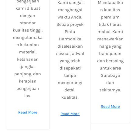
pengerjaan
Kami sangat
Mendapatka
kami dibuat
menghargai
n kualitas
dengan
waktu Anda.
premium
standar
Setiap proyek
tidak harus
kualitas tinggi,
Pintu
mahal. Kami
mengutamaka
Harmonika
menawarkan
n kekuatan
diselesaikan
harga yang
material,
sesuai jadwal
transparan
ketahanan
yang telah
dan bersaing
jangka
disepakati
untuk area
panjang, dan
tanpa
Surabaya
kerapian
mengurangi
dan
pengerjaan
detail
sekitarnya.
las.
kualitas.
Read More
Read More
Read More