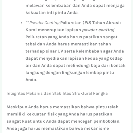
melawan
kelembaban
dan
Anda
dapat
menjaga
kekuatan
inti
pintu
Anda
.
**
Powder Coating
Poliuretan
(
PU
)
Tahan
Abrasi:
Kami
menerapkan
lapisan
powder coating
Poliuretan
yang
Anda
harus
pastikan
sangat
tebal
dan
Anda
harus
memastikan
tahan
terhadap
sinar
UV
serta
kelembaban
agar
Anda
dapat
menyediakan
lapisan
kedua
yang
kedap
air
dan
Anda
dapat
melindungi
baja
dari
kontak
langsung
dengan
lingkungan
lembap
pintu
Anda
.
Integritas Mekanis dan Stabilitas Struktural Rangka
Meskipun
Anda
harus
memastikan
bahwa
pintu
telah
memiliki
kekuatan
fisik
yang
Anda
harus
pastikan
sangat
kuat
untuk
Anda
dapat
mencegah
pembobolan
,
Anda
juga
harus
memastikan
bahwa
mekanisme