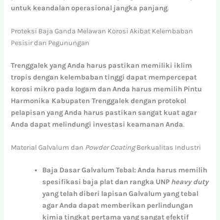
untuk
keandalan
operasional
jangka
panjang
.
Proteksi Baja Ganda Melawan Korosi Akibat Kelembaban
Pesisir dan Pegunungan
Trenggalek
yang
Anda
harus
pastikan
memiliki
iklim
tropis
dengan
kelembaban
tinggi
dapat
mempercepat
korosi
mikro
pada
logam
dan
Anda
harus
memilih
Pintu
Harmonika Kabupaten Trenggalek
dengan
protokol
pelapisan
yang
Anda
harus
pastikan
sangat
kuat
agar
Anda
dapat
melindungi
investasi
keamanan
Anda
.
Material Galvalum dan
Powder Coating
Berkualitas Industri
Baja
Dasar
Galvalum
Tebal:
Anda
harus
memilih
spesifikasi
baja
plat
dan
rangka
UNP
heavy duty
yang
telah
diberi
lapisan
Galvalum
yang
tebal
agar
Anda
dapat
memberikan
perlindungan
kimia
tingkat
pertama
yang
sangat
efektif