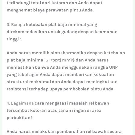
terlindungi
total
dari
kotoran
dan
Anda
dapat
menghemat
biaya
perawatan
pintu
Anda
.
3. Berapa
ketebalan
plat
baja
minimal
yang
direkomendasikan
untuk
gudang
dengan
keamanan
tinggi
?
Anda
harus
memilih
pintu
harmonika
dengan
ketebalan
plat
baja
minimal
$1 \text{ mm}$
dan
Anda
harus
memastikan
bahwa
Anda
menggunakan
rangka
UNP
yang
tebal
agar
Anda
dapat
memberikan
kekuatan
struktural
maksimal
dan
Anda
dapat
meningkatkan
resistensi
terhadap
upaya
pembobolan
pintu
Anda
.
4. Bagaimana
cara
mengatasi
masalah
rel
bawah
tersumbat
kotoran
atau
tanah
ringan
di
area
perbukitan
?
Anda
harus
melakukan
pembersihan
rel
bawah
secara