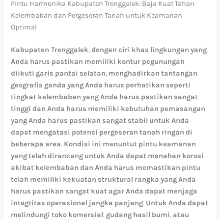
Pintu Harmonika Kabupaten Trenggalek: Baja Kuat Tahan
Kelembaban dan Pergeseran Tanah untuk Keamanan
Optimal
Kabupaten Trenggalek
,
dengan
ciri
khas
lingkungan
yang
Anda
harus
pastikan
memiliki
kontur
pegunungan
diikuti
garis
pantai
selatan
,
menghadirkan
tantangan
geografis
ganda
yang
Anda
harus
perhatikan
seperti
tingkat
kelembaban
yang
Anda
harus
pastikan
sangat
tinggi
dan
Anda
harus
memiliki
kebutuhan
pemasangan
yang
Anda
harus
pastikan
sangat
stabil
untuk
Anda
dapat
mengatasi
potensi
pergeseran
tanah
ringan
di
beberapa
area
.
Kondisi
ini
menuntut
pintu
keamanan
yang
telah
dirancang
untuk
Anda
dapat
menahan
korosi
akibat
kelembaban
dan
Anda
harus
memastikan
pintu
telah
memiliki
kekuatan
struktural
rangka
yang
Anda
harus
pastikan
sangat
kuat
agar
Anda
dapat
menjaga
integritas
operasional
jangka
panjang
.
Untuk
Anda
dapat
melindungi
toko
komersial
,
gudang
hasil
bumi
,
atau