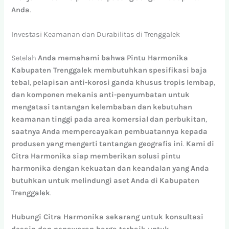
Anda
.
Investasi Keamanan dan Durabilitas di Trenggalek
Setelah
Anda
memahami
bahwa
Pintu Harmonika
Kabupaten Trenggalek
membutuhkan
spesifikasi
baja
tebal
,
pelapisan
anti-korosi
ganda
khusus
tropis
lembap
,
dan
komponen
mekanis
anti-penyumbatan
untuk
mengatasi
tantangan
kelembaban
dan
kebutuhan
keamanan
tinggi
pada
area
komersial
dan
perbukitan
,
saatnya
Anda
mempercayakan
pembuatannya
kepada
produsen
yang
mengerti
tantangan
geografis
ini
.
Kami
di
Citra
Harmonika
siap
memberikan
solusi
pintu
harmonika
dengan
kekuatan
dan
keandalan
yang
Anda
butuhkan
untuk
melindungi
aset
Anda
di
Kabupaten
Trenggalek
.
Hubungi Citra Harmonika sekarang untuk konsultasi