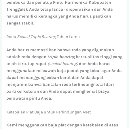
pembuka
dan
penutup
Pintu Harmonika Kabupaten
Trenggalek
Anda
tetap
lancar
dioperasikan
dan
Anda
harus
memiliki
kerangka
yang
Anda
harus
pastikan
sangat
stabil
.
Roda
Sealed Triple Bearing
Tahan Lama
Anda
harus
memastikan
bahwa
roda
yang
digunakan
adalah
roda
dengan
triple bearing
berkualitas
tinggi
yang
telah
tertutup
rapat
(sealed bearing)
dan
Anda
harus
menggunakan
rel
bawah
baja
padat
yang
tebal
agar
Anda
dapat
menanggung
beban
berat
dan
Anda
dapat
menjamin
bahwa
bantalan
roda
terlindungi
total
dari
partikel
kotoran
dan
Anda
dapat
menghemat
biaya
perawatan
pintu
Anda
.
Ketebalan Plat Baja untuk Perlindungan Aset
Kami
menggunakan
baja
plat
dengan
ketebalan
di
atas