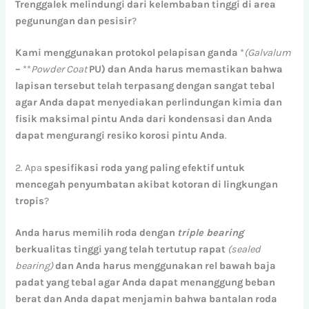
Trenggalek
melindungi
dari
kelembaban
tinggi
di
area
pegunungan
dan
pesisir
?
Kami
menggunakan
protokol
pelapisan
ganda
*
(Galvalum
–
**
Powder Coat
PU)
dan
Anda
harus
memastikan
bahwa
lapisan
tersebut
telah
terpasang
dengan
sangat
tebal
agar
Anda
dapat
menyediakan
perlindungan
kimia
dan
fisik
maksimal
pintu
Anda
dari
kondensasi
dan
Anda
dapat
mengurangi
resiko
korosi
pintu
Anda
.
2. Apa
spesifikasi
roda
yang
paling
efektif
untuk
mencegah
penyumbatan
akibat
kotoran
di
lingkungan
tropis
?
Anda
harus
memilih
roda
dengan
triple bearing
berkualitas
tinggi
yang
telah
tertutup
rapat
(sealed
bearing)
dan
Anda
harus
menggunakan
rel
bawah
baja
padat
yang
tebal
agar
Anda
dapat
menanggung
beban
berat
dan
Anda
dapat
menjamin
bahwa
bantalan
roda