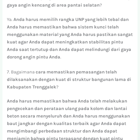
gaya
angin
kencang
di
area
pantai
selatan
?
Ya.
Anda
harus
memilih
rangka
UNP
yang
lebih
tebal
dan
Anda
harus
memastikan
bahwa
sistem
kunci
telah
menggunakan
material
yang
Anda
harus
pastikan
sangat
kuat
agar
Anda
dapat
meningkatkan
stabilitas
pintu
Anda
saat
tertutup
dan
Anda
dapat
melindungi
dari
gaya
dorong
angin
pintu
Anda
.
7. Bagaimana
cara
memastikan
pemasangan
telah
dilaksanakan
dengan
kuat
di
struktur
bangunan
lama
di
Kabupaten Trenggalek
?
Anda
harus
memastikan
bahwa
Anda
telah
melakukan
pengecekan
dan
perataan
ulang
pada
kolom
dan
lantai
beton
secara
menyeluruh
dan
Anda
harus
menggunakan
baut
jangkar
dengan
kualitas
terbaik
agar
Anda
dapat
mengimbangi
perbedaan
struktur
dan
Anda
dapat
menjamin
bahwa
pintu
terpasang
dengan
kuat
pintu