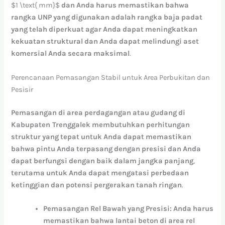
$1 \text{ mm}$
dan
Anda
harus
memastikan
bahwa
rangka
UNP
yang
digunakan
adalah
rangka
baja
padat
yang
telah
diperkuat
agar
Anda
dapat
meningkatkan
kekuatan
struktural
dan
Anda
dapat
melindungi
aset
komersial
Anda
secara
maksimal
.
Perencanaan Pemasangan Stabil untuk Area Perbukitan dan
Pesisir
Pemasangan
di
area
perdagangan
atau
gudang
di
Kabupaten Trenggalek
membutuhkan
perhitungan
struktur
yang
tepat
untuk
Anda
dapat
memastikan
bahwa
pintu
Anda
terpasang
dengan
presisi
dan
Anda
dapat
berfungsi
dengan
baik
dalam
jangka
panjang
,
terutama
untuk
Anda
dapat
mengatasi
perbedaan
ketinggian
dan
potensi
pergerakan
tanah
ringan
.
Pemasangan
Rel
Bawah
yang
Presisi:
Anda
harus
memastikan
bahwa
lantai
beton
di
area
rel