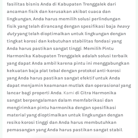
fasilitas
bisnis
Anda
di
Kabupaten Trenggalek
dari
ancaman
fisik
dan
kerusakan
akibat
cuaca
dan
lingkungan
,
Anda
harus
memilih
solusi
perlindungan
fisik
yang
telah
dirancang
dengan
spesifikasi
baja
heavy
duty
yang
telah
dioptimalkan
untuk
lingkungan
dengan
tingkat
korosi
dan
kebutuhan
stabilitas
fondasi
yang
Anda
harus
pastikan
sangat
tinggi
.
Memilih
Pintu
Harmonika Kabupaten Trenggalek
adalah
solusi
terbaik
yang
dapat
Anda
ambil
karena
pintu
ini
menggabungkan
kekuatan
baja
plat
tebal
dengan
protokol
anti-korosi
yang
Anda
harus
pastikan
sangat
efektif
untuk
Anda
dapat
menjamin
keamanan
mutlak
dan
operasional
yang
lancar
bagi
properti
Anda
. Kami
di
Citra
Harmonika
sangat
berpengalaman
dalam
memfabrikasi
dan
mengirimkan
pintu
harmonika
dengan
spesifikasi
material
yang
dioptimalkan
untuk
lingkungan
dengan
resiko
korosi
tinggi
dan
Anda
harus
membutuhkan
pemasangan
yang
Anda
harus
pastikan
sangat
stabil
.