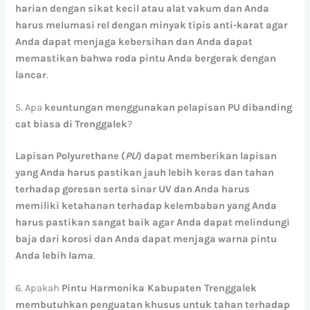
harian
dengan
sikat
kecil
atau
alat
vakum
dan
Anda
harus
melumasi
rel
dengan
minyak
tipis
anti-karat
agar
Anda
dapat
menjaga
kebersihan
dan
Anda
dapat
memastikan
bahwa
roda
pintu
Anda
bergerak
dengan
lancar
.
5. Apa
keuntungan
menggunakan
pelapisan
PU
dibanding
cat
biasa
di
Trenggalek
?
Lapisan
Polyurethane
(
PU
)
dapat
memberikan
lapisan
yang
Anda
harus
pastikan
jauh
lebih
keras
dan
tahan
terhadap
goresan
serta
sinar
UV
dan
Anda
harus
memiliki
ketahanan
terhadap
kelembaban
yang
Anda
harus
pastikan
sangat
baik
agar
Anda
dapat
melindungi
baja
dari
korosi
dan
Anda
dapat
menjaga
warna
pintu
Anda
lebih
lama
.
6. Apakah
Pintu Harmonika Kabupaten Trenggalek
membutuhkan
penguatan
khusus
untuk
tahan
terhadap