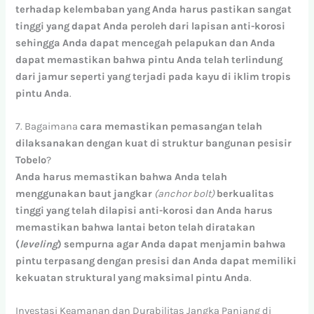
terhadap
kelembaban
yang
Anda
harus
pastikan
sangat
tinggi
yang
dapat
Anda
peroleh
dari
lapisan
anti-korosi
sehingga
Anda
dapat
mencegah
pelapukan
dan
Anda
dapat
memastikan
bahwa
pintu
Anda
telah
terlindung
dari
jamur
seperti
yang
terjadi
pada
kayu
di
iklim
tropis
pintu
Anda
.
7. Bagaimana
cara
memastikan
pemasangan
telah
dilaksanakan
dengan
kuat
di
struktur
bangunan
pesisir
Tobelo
?
Anda
harus
memastikan
bahwa
Anda
telah
menggunakan
baut
jangkar
(anchor bolt)
berkualitas
tinggi
yang
telah
dilapisi
anti-korosi
dan
Anda
harus
memastikan
bahwa
lantai
beton
telah
diratakan
(
leveling
)
sempurna
agar
Anda
dapat
menjamin
bahwa
pintu
terpasang
dengan
presisi
dan
Anda
dapat
memiliki
kekuatan
struktural
yang
maksimal
pintu
Anda
.
Investasi Keamanan dan Durabilitas Jangka Panjang di