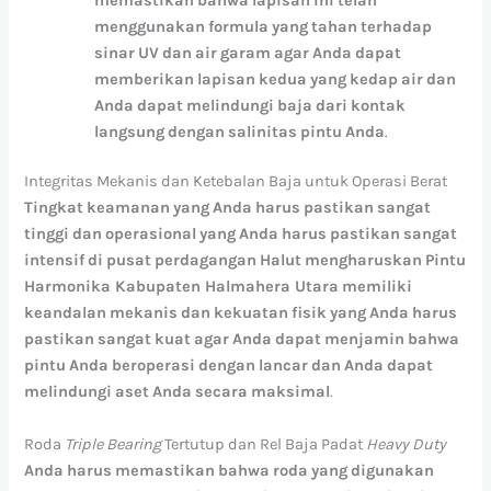
memastikan
bahwa
lapisan
ini
telah
menggunakan
formula
yang
tahan
terhadap
sinar
UV
dan
air
garam
agar
Anda
dapat
memberikan
lapisan
kedua
yang
kedap
air
dan
Anda
dapat
melindungi
baja
dari
kontak
langsung
dengan
salinitas
pintu
Anda
.
Integritas Mekanis dan Ketebalan Baja untuk Operasi Berat
Tingkat
keamanan
yang
Anda
harus
pastikan
sangat
tinggi
dan
operasional
yang
Anda
harus
pastikan
sangat
intensif
di
pusat
perdagangan
Halut
mengharuskan
Pintu
Harmonika Kabupaten Halmahera Utara
memiliki
keandalan
mekanis
dan
kekuatan
fisik
yang
Anda
harus
pastikan
sangat
kuat
agar
Anda
dapat
menjamin
bahwa
pintu
Anda
beroperasi
dengan
lancar
dan
Anda
dapat
melindungi
aset
Anda
secara
maksimal
.
Roda
Triple Bearing
Tertutup dan Rel Baja Padat
Heavy Duty
Anda
harus
memastikan
bahwa
roda
yang
digunakan