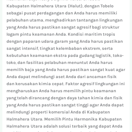
Kabupaten Halmahera Utara (Halut)
,
dengan
Tobelo
sebagai
pusat
perdagangan
dan
Anda
harus
memiliki
pelabuhan
utama
,
menghadirkan
tantangan
lingkungan
yang
Anda
harus
pastikan
sangat
agresif
bagi
struktur
logam
pintu
keamanan
Anda
.
Kondisi
maritim
tropis
dengan
paparan
udara
garam
yang
Anda
harus
pastikan
sangat
intensif
,
tingkat
kelembaban
ekstrem
,
serta
kebutuhan
keamanan
ekstra
pada
gudang
logistik
,
toko-
toko
,
dan
fasilitas
pelabuhan
menuntut
Anda
harus
memilih
baja
yang
Anda
harus
pastikan
sangat
kuat
agar
Anda
dapat
melindungi
aset
Anda
dari
ancaman
fisik
dan
kerusakan
kimia
cepat
.
Faktor
agresif
lingkungan
ini
mengharuskan
Anda
harus
memilih
pintu
keamanan
yang
telah
dirancang
dengan
daya
tahan
kimia
dan
fisik
yang
Anda
harus
pastikan
sangat
tinggi
agar
Anda
dapat
melindungi
properti
komersial
Anda
di
Kabupaten
Halmahera Utara
.
Memilih
Pintu Harmonika Kabupaten
Halmahera Utara
adalah
solusi
terbaik
yang
dapat
Anda