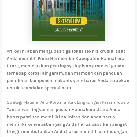
Artikel
ini
akan
mengupas
tiga
fokus
teknis
krusial
saat
Anda
memilih
Pintu Harmonika Kabupaten Halmahera
Utara
,
menjelaskan
pentingnya
lapisan
proteksi
ganda
terhadap
korosi
air
garam
,
dan
memberikan
panduan
pemilihan
komponen
mekanis
yang
harus
Anda
terapkan
untuk
keandalan
operasi
berat
.
Strategi Material Anti-Korosi untuk Lingkungan Pesisir Tobelo
Tantangan
lingkungan
pesisir
Halmahera
Utara
Anda
harus
pastikan
memiliki
salinitas
dan
Anda
harus
memiliki
kelembaban
yang
Anda
harus
pastikan
sangat
tinggi
,
membutuhkan
Anda
harus
memilih
perlindungan