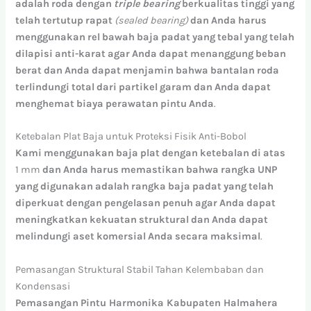
adalah
roda
dengan
triple
bearing
berkualitas
tinggi
yang
telah
tertutup
rapat
(sealed bearing)
dan
Anda
harus
menggunakan
rel
bawah
baja
padat
yang
tebal
yang
telah
dilapisi
anti-karat
agar
Anda
dapat
menanggung
beban
berat
dan
Anda
dapat
menjamin
bahwa
bantalan
roda
terlindungi
total
dari
partikel
garam
dan
Anda
dapat
menghemat
biaya
perawatan
pintu
Anda
.
Ketebalan Plat Baja untuk Proteksi Fisik Anti-Bobol
Kami
menggunakan
baja
plat
dengan
ketebalan
di
atas
1
mm
dan
Anda
harus
memastikan
bahwa
rangka
UNP
yang
digunakan
adalah
rangka
baja
padat
yang
telah
diperkuat
dengan
pengelasan
penuh
agar
Anda
dapat
meningkatkan
kekuatan
struktural
dan
Anda
dapat
melindungi
aset
komersial
Anda
secara
maksimal
.
Pemasangan Struktural Stabil Tahan Kelembaban dan
Kondensasi
Pemasangan
Pintu Harmonika Kabupaten Halmahera