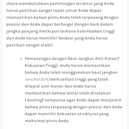
Utara
membutuhkan
perhitungan
struktur
yang
Anda
harus
pastikan
sangat
tepat
untuk
Anda
dapat
memastikan
bahwa
pintu
Anda
telah
terpasang
dengan
presisi
dan
Anda
dapat
berfungsi
dengan
baik
dalam
jangka
panjang
meskipun
terkena
kelembaban
tinggi
dan
Anda
harus
memiliki
fondasi
yang
Anda
harus
pastikan
sangat
stabil
.
Pemasangan
dengan
Baut
Jangkar
Anti-Korosif
Kekuatan
Tinggi:
Anda
harus
memastikan
bahwa
Anda
telah
menggunakan
baut
jangkar
(anchor bolt)
berkualitas
tinggi
yang
telah
dilapisi
anti-korosi
dan
Anda
harus
memastikan
bahwa
lantai
telah
diratakan
(
leveling
)
sempurna
agar
Anda
dapat
menjamin
bahwa
pintu
terpasang
dengan
presisi
dan
Anda
dapat
memiliki
kekuatan
struktural
yang
maksimal
pintu
Anda
.