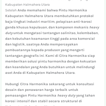
Kabupaten Halmahera Utara
Setelah
Anda
memahami
bahwa
Pintu Harmonika
Kabupaten Halmahera Utara
membutuhkan
protokol
baja
tingkat
industri
maritim
,
pelapisan
anti-korosi
ganda
khusus
kepulauan
,
dan
komponen
mekanis
heavy
duty
untuk
mengatasi
tantangan
salinitas
,
kelembaban
,
dan
kebutuhan
keamanan
tinggi
pada
area
komersial
dan
logistik
,
saatnya
Anda
mempercayakan
pembuatannya
kepada
produsen
yang
mengerti
tantangan
geografis
ini
.
Kami
di
Citra
Harmonika
siap
memberikan
solusi
pintu
harmonika
dengan
kekuatan
dan
keandalan
yang
Anda
butuhkan
untuk
melindungi
aset
Anda
di
Kabupaten Halmahera Utara
.
Hubungi Citra Harmonika sekarang untuk konsultasi
desain dan penawaran harga terbaik untuk
pemasangan Pintu Harmonika
heavy duty
yang tahan
korosi intensif dan stabil secara struktural di