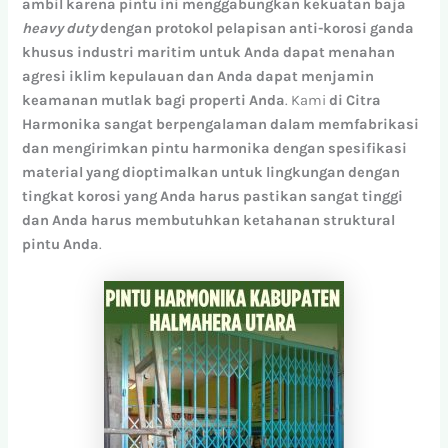
ambil
karena
pintu
ini
menggabungkan
kekuatan
baja
heavy
duty
dengan
protokol
pelapisan
anti-korosi
ganda
khusus
industri
maritim
untuk
Anda
dapat
menahan
agresi
iklim
kepulauan
dan
Anda
dapat
menjamin
keamanan
mutlak
bagi
properti
Anda
. Kami
di
Citra
Harmonika
sangat
berpengalaman
dalam
memfabrikasi
dan
mengirimkan
pintu
harmonika
dengan
spesifikasi
material
yang
dioptimalkan
untuk
lingkungan
dengan
tingkat
korosi
yang
Anda
harus
pastikan
sangat
tinggi
dan
Anda
harus
membutuhkan
ketahanan
struktural
pintu
Anda
.