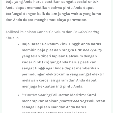
baja
yang
Anda
harus
pastikan
sangat
spesial
untuk
Anda
dapat
memastikan
bahwa
pintu
Anda
dapat
berfungsi
dengan
baik
dalam
jangka
waktu
yang
lama
dan
Anda
dapat
menghemat
biaya
perawatan
.
Aplikasi Pelapisan Ganda: Galvalum dan
Powder Coating
Khusus
Baja
Dasar
Galvalum
Zink
Tinggi:
Anda
harus
memilih
baja
plat
dan
rangka
UNP
heavy
duty
yang
telah
diberi
lapisan
Galvalum
dengan
kadar
Zink
(
Zn
)
yang
Anda
harus
pastikan
sangat
tinggi
agar
Anda
dapat
memberikan
perlindungan
elektrokimia
yang
sangat
efektif
melawan
korosi
air
garam
dan
Anda
dapat
menjaga
kekuatan
inti
pintu
Anda
.
**
Powder Coating
Poliuretan
Maritim:
Kami
menerapkan
lapisan
powder
coating
Poliuretan
sebagai
lapisan
luar
dan
Anda
harus