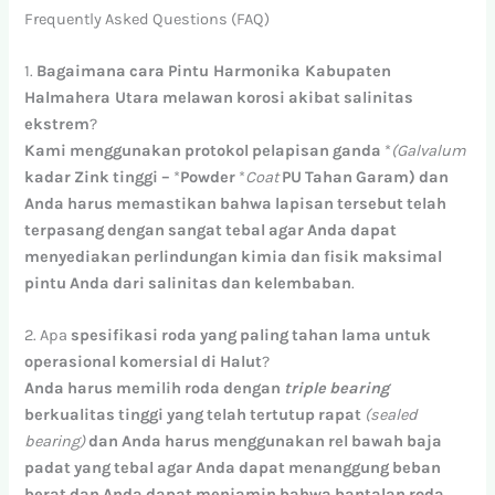
Frequently Asked Questions (FAQ)
1.
Bagaimana
cara
Pintu Harmonika Kabupaten
Halmahera Utara
melawan
korosi
akibat
salinitas
ekstrem
?
Kami
menggunakan
protokol
pelapisan
ganda
*
(Galvalum
kadar
Zink
tinggi
–
*
Powder
*
Coat
PU
Tahan
Garam)
dan
Anda
harus
memastikan
bahwa
lapisan
tersebut
telah
terpasang
dengan
sangat
tebal
agar
Anda
dapat
menyediakan
perlindungan
kimia
dan
fisik
maksimal
pintu
Anda
dari
salinitas
dan
kelembaban
.
2. Apa
spesifikasi
roda
yang
paling
tahan
lama
untuk
operasional
komersial
di
Halut
?
Anda
harus
memilih
roda
dengan
triple
bearing
berkualitas
tinggi
yang
telah
tertutup
rapat
(sealed
bearing)
dan
Anda
harus
menggunakan
rel
bawah
baja
padat
yang
tebal
agar
Anda
dapat
menanggung
beban
berat
dan
Anda
dapat
menjamin
bahwa
bantalan
roda