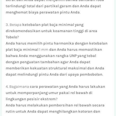
terlindungi
total
dari
partikel
garam
dan
Anda
dapat
menghemat
biaya
perawatan
pintu
Anda
.
3. Berapa
ketebalan
plat
baja
minimal
yang
direkomendasikan
untuk
keamanan
tinggi
di
area
Tobelo
?
Anda
harus
memilih
pintu
harmonika
dengan
ketebalan
plat
baja
minimal
1
mm
dan
Anda
harus
memastikan
bahwa
Anda
menggunakan
rangka
UNP
yang
tebal
dengan
penguatan
tambahan
agar
Anda
dapat
memberikan
kekuatan
struktural
maksimal
dan
Anda
dapat
melindungi
pintu
Anda
dari
upaya
pembobolan
.
4. Bagaimana
cara
perawatan
yang
Anda
harus
lakukan
untuk
memperpanjang
umur
pakai
rel
bawah
di
lingkungan
pesisir
ekstrem
?
Anda
harus
melakukan
pembersihan
rel
bawah
secara
rutin
untuk
Anda
dapat
menghilangkan
kotoran
dan