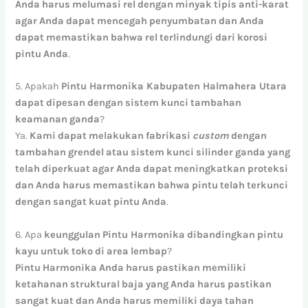
Anda
harus
melumasi
rel
dengan
minyak
tipis
anti-karat
agar
Anda
dapat
mencegah
penyumbatan
dan
Anda
dapat
memastikan
bahwa
rel
terlindungi
dari
korosi
pintu
Anda
.
5. Apakah
Pintu Harmonika Kabupaten Halmahera Utara
dapat
dipesan
dengan
sistem
kunci
tambahan
keamanan
ganda
?
Ya.
Kami
dapat
melakukan
fabrikasi
custom
dengan
tambahan
grendel
atau
sistem
kunci
silinder
ganda
yang
telah
diperkuat
agar
Anda
dapat
meningkatkan
proteksi
dan
Anda
harus
memastikan
bahwa
pintu
telah
terkunci
dengan
sangat
kuat
pintu
Anda
.
6. Apa
keunggulan
Pintu Harmonika
dibandingkan
pintu
kayu
untuk
toko
di
area
lembap
?
Pintu
Harmonika
Anda
harus
pastikan
memiliki
ketahanan
struktural
baja
yang
Anda
harus
pastikan
sangat
kuat
dan
Anda
harus
memiliki
daya
tahan