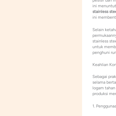
pesisir dan 
ini menuntut
stainless ste
ini membentu
Selain ketah
permukaannya
stainless ste
untuk membon
penghuni ru
Keahlian Kon
Sebagai prak
selama bert
logam tahan 
produksi mem
1. Penggunaa