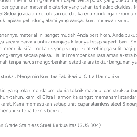
industri memiliki tingkat kelembapan serta polusi yang cukup ti
 penggunaan material eksterior yang tahan terhadap oksidasi. 
el Sidoarjo
adalah keputusan cerdas karena kandungan kromiu
k lapisan pelindung alami yang sangat kuat melawan karat.
anannya, material ini sangat mudah Anda bersihkan. Anda cuk
 secara berkala untuk menjaga kilaunya tetap seperti baru. Se
el memiliki sifat mekanik yang sangat kuat sehingga sulit bagi p
gkarnya secara paksa. Hal ini memberikan rasa aman ekstra b
mah tanpa harus mengorbankan estetika arsitektur bangunan y
struksi: Menjamin Kualitas Fabrikasi di Citra Harmonika
tisi yang telah mendalami dunia teknik material dan struktur b
ahun-tahun, kami di Citra Harmonika sangat memahami standar
karat. Kami memastikan setiap unit
pagar stainless steel Sidoar
enuhi kriteria teknis berikut:
n Grade Stainless Steel Berkualitas (SUS 304)