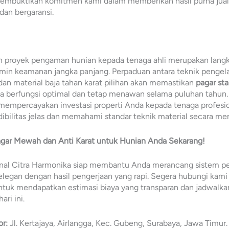
 membuktikan komitmen kami dalam memberikan hasil purna jua
an bergaransi.
 proyek pengaman hunian kepada tenaga ahli merupakan langk
min keamanan jangka panjang. Perpaduan antara teknik pengel
 dan material baja tahan karat pilihan akan memastikan
pagar sta
 berfungsi optimal dan tetap menawan selama puluhan tahun. 
mempercayakan investasi properti Anda kepada tenaga profesi
dibilitas jelas dan memahami standar teknik material secara m
gar Mewah dan Anti Karat untuk Hunian Anda Sekarang!
onal Citra Harmonika siap membantu Anda merancang sistem 
legan dengan hasil pengerjaan yang rapi. Segera hubungi kami
tuk mendapatkan estimasi biaya yang transparan dan jadwalka
ari ini.
r:
Jl. Kertajaya, Airlangga, Kec. Gubeng, Surabaya, Jawa Timur.