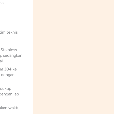
na
tim teknis
Stainless
g, sedangkan
l.
de
304 ke
a dengan
cukup
 dengan lap
ukan waktu