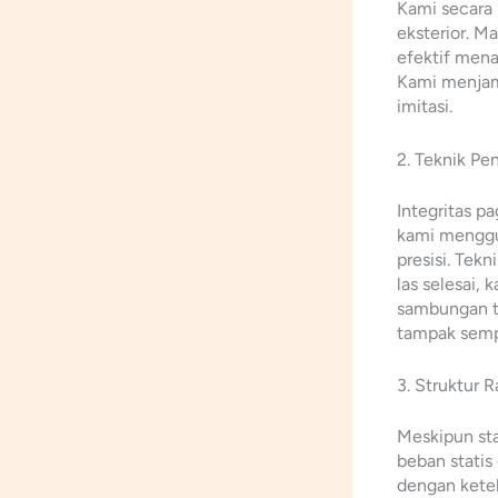
Kami secara
eksterior. M
efektif mena
Kami menjami
imitasi.
2. Teknik Pe
Integritas p
kami menggu
presisi. Tek
las selesai,
sambungan t
tampak semp
3. Struktur 
Meskipun sta
beban statis
dengan keteb