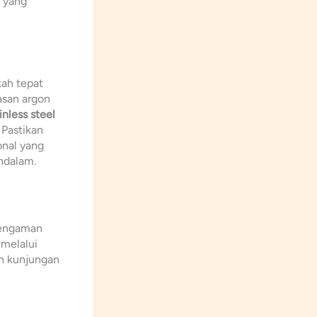
l yang
ah tepat
asan argon
inless steel
Pastikan
onal yang
endalam.
pengaman
 melalui
n kunjungan