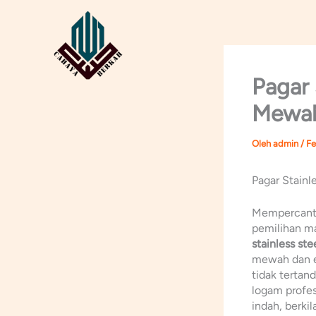
Lewati
ke
konten
Pagar 
Mewah
Oleh
admin
/
Fe
Pagar Stainl
Mempercanti
pemilihan ma
stainless ste
mewah dan el
tidak tertand
logam profe
indah, berki