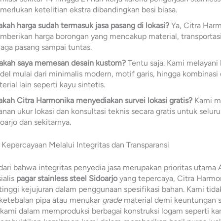
erlukan ketelitian ekstra dibandingkan besi biasa.
kah harga sudah termasuk jasa pasang di lokasi?
Ya, Citra Har
berikan harga borongan yang mencakup material, transportasi
aga pasang sampai tuntas.
sakah saya memesan desain kustom?
Tentu saja. Kami melayani 
el mulai dari minimalis modern, motif garis, hingga kombinasi
erial lain seperti kayu sintetis.
kah Citra Harmonika menyediakan survei lokasi gratis?
Kami m
anan ukur lokasi dan konsultasi teknis secara gratis untuk selur
oarjo dan sekitarnya.
epercayaan Melalui Integritas dan Transparansi
ri bahwa integritas penyedia jasa merupakan prioritas utama 
ialis
pagar stainless steel Sidoarjo
yang tepercaya, Citra Harmon
inggi kejujuran dalam penggunaan spesifikasi bahan. Kami tida
ketebalan pipa atau menukar
grade
material demi keuntungan s
ami dalam memproduksi berbagai konstruksi logam seperti kan