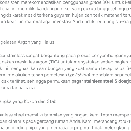
 konsisten merekomendasikan penggunaan
grade
304 untuk ke
aterial ini memiliki kandungan nikel yang cukup tinggi sehingga
ngkis karat meski terkena guyuran hujan dan terik matahari te
n keaslian material agar investasi Anda tidak terbuang sia-sia
ngelasan Argon yang Halus
agar stainless sangat bergantung pada proses penyambungannya. 
nakan mesin las argon (TIG) untuk menyatukan setiap bagian r
nik ini menghasilkan sambungan yang kuat namun tetap halus. S
 kami melakukan tahap pemolesan (
polishing
) mendalam agar be
idak terlihat, sehingga permukaan
pagar stainless steel Sidoarj
urna tanpa cacat.
Rangka yang Kokoh dan Stabil
inless steel memiliki tampilan yang ringan, kami tetap mempe
 dan dinamis pada gerbang rumah Anda. Kami merancang strukt
alan dinding pipa yang memadai agar pintu tidak melengkung 