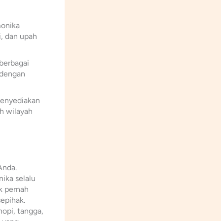
monika
, dan upah
berbagai
 dengan
enyediakan
uh wilayah
Anda.
ika selalu
k pernah
epihak.
opi, tangga,