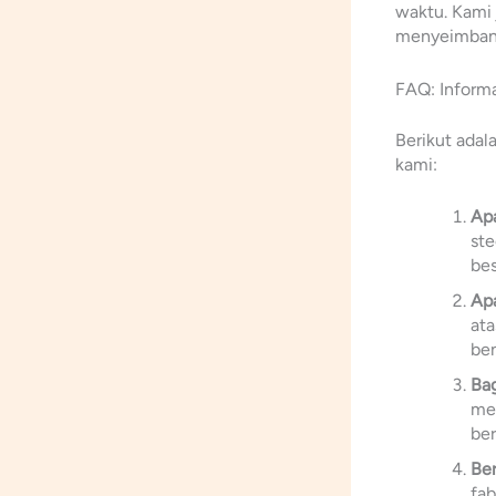
waktu. Kami 
menyeimbang
FAQ: Informa
Berikut adal
kami:
Apa
ste
bes
Apa
ata
ben
Ba
men
ber
Ber
fab