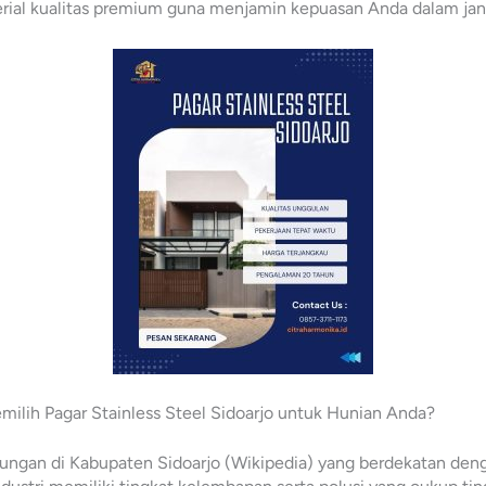
rial kualitas premium guna menjamin kepuasan Anda dalam jan
lih Pagar Stainless Steel Sidoarjo untuk Hunian Anda?
kungan di Kabupaten Sidoarjo (Wikipedia) yang berdekatan den