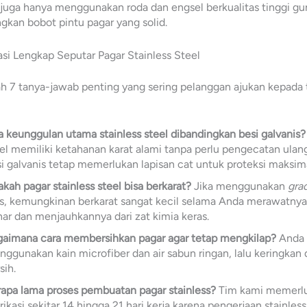
juga hanya menggunakan roda dan engsel berkualitas tinggi gu
kan bobot pintu pagar yang solid.
si Lengkap Seputar Pagar Stainless Steel
ah 7 tanya-jawab penting yang sering pelanggan ajukan kepada 
 keunggulan utama stainless steel dibandingkan besi galvanis?
el memiliki ketahanan karat alami tanpa perlu pengecatan ulan
i galvanis tetap memerlukan lapisan cat untuk proteksi maksima
kah pagar stainless steel bisa berkarat?
Jika menggunakan
gra
s, kemungkinan berkarat sangat kecil selama Anda merawatny
ar dan menjauhkannya dari zat kimia keras.
gaimana cara membersihkan pagar agar tetap mengkilap?
Anda 
ggunakan kain microfiber dan air sabun ringan, lalu keringkan
sih.
apa lama proses pembuatan pagar stainless?
Tim kami memerl
rikasi sekitar 14 hingga 21 hari kerja karena pengerjaan stainless