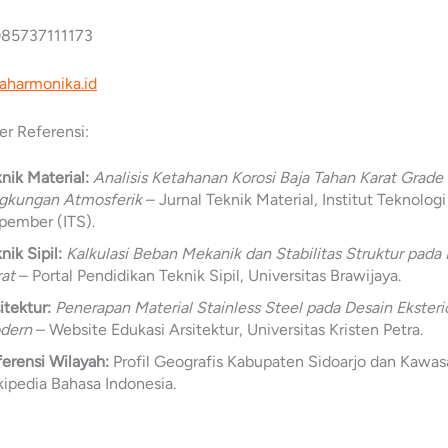
85737111173
raharmonika.id
r Referensi:
nik Material:
Analisis Ketahanan Korosi Baja Tahan Karat Grade
ngkungan Atmosferik
– Jurnal Teknik Material, Institut Teknolog
pember (ITS).
nik Sipil:
Kalkulasi Beban Mekanik dan Stabilitas Struktur pada
at
– Portal Pendidikan Teknik Sipil, Universitas Brawijaya.
itektur:
Penerapan Material Stainless Steel pada Desain Eksteri
dern
– Website Edukasi Arsitektur, Universitas Kristen Petra.
erensi Wilayah:
Profil Geografis Kabupaten Sidoarjo dan Kawasa
ipedia Bahasa Indonesia.