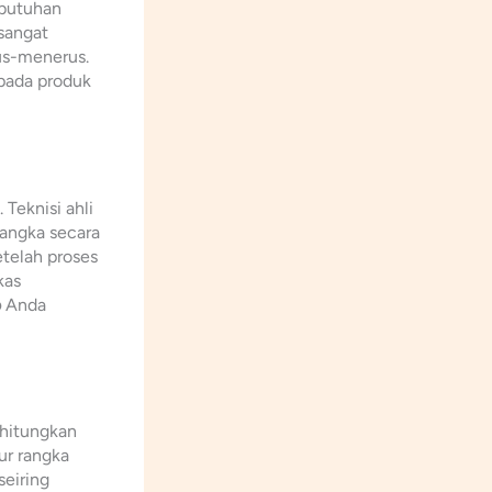
butuhan
 sangat
rus-menerus.
 pada produk
Teknisi ahli
angka secara
etelah proses
kas
o
Anda
rhitungkan
ur rangka
seiring