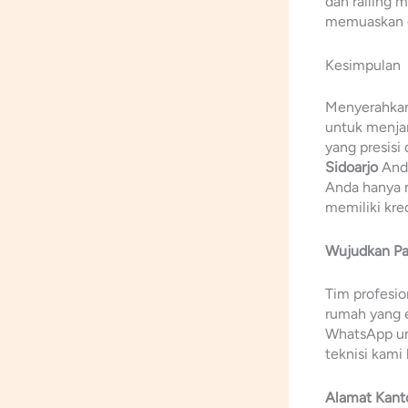
dan railing
memuaskan d
Kesimpulan
Menyerahkan
untuk menja
yang presisi
Sidoarjo
Anda
Anda hanya 
memiliki kre
Wujudkan Pa
Tim profesi
rumah yang e
WhatsApp un
teknisi kami h
Alamat Kanto