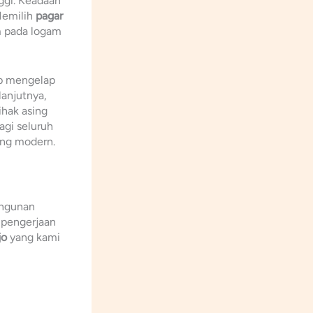
nggi. Keadaan
Memilih
pagar
m pada logam
up mengelap
lanjutnya,
ihak asing
agi seluruh
ang modern.
angunan
 pengerjaan
jo
yang kami