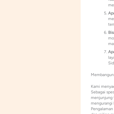
mem
Apa
mem
ten
Bi
mod
mat
Apa
lay
Sid
Membangun K
Kami menyada
Sebagai spes
menjunjung t
mengurangi 
Pengalaman k