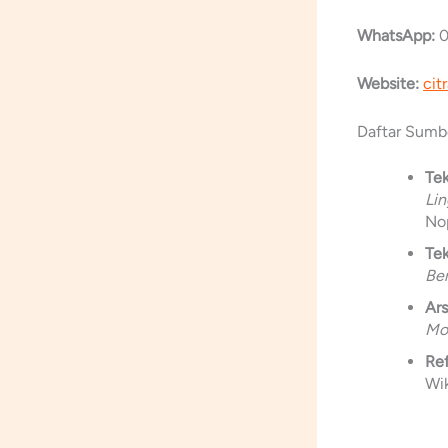
WhatsApp:
0
Website:
cit
Daftar Sumbe
Tek
Li
No
Tek
Ber
Ars
Mo
Ref
Wik