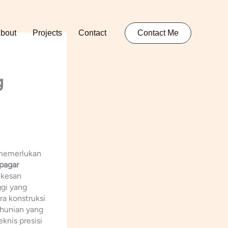
bout
Projects
Contact
Contact Me
g
 memerlukan
pagar
 kesan
ggi yang
ra konstruksi
 hunian yang
knis presisi