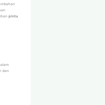
 tambahan
han
atkan
pintu
dalam
n dan