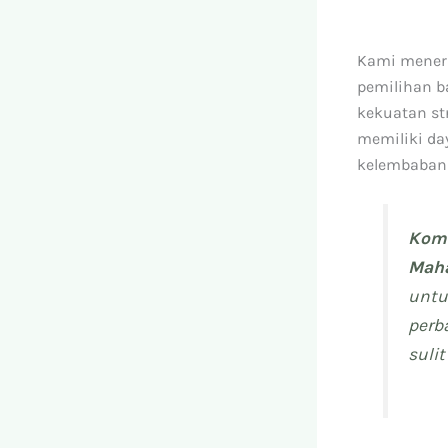
Kami menera
pemilihan b
kekuatan str
memiliki da
kelembaban 
Komi
Mah
untu
perb
suli