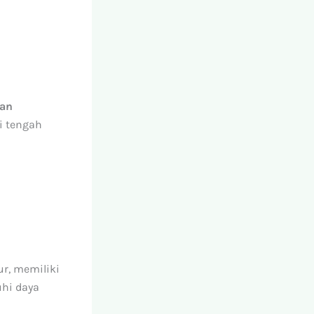
an
i tengah
r, memiliki
uhi daya