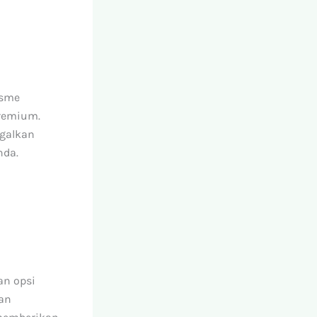
sme
remium.
agalkan
nda.
n opsi
an