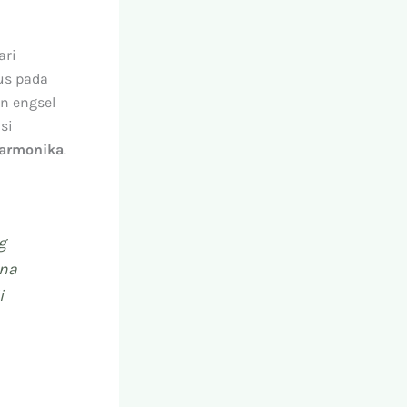
ari
us pada
an engsel
si
harmonika
.
g
ena
i