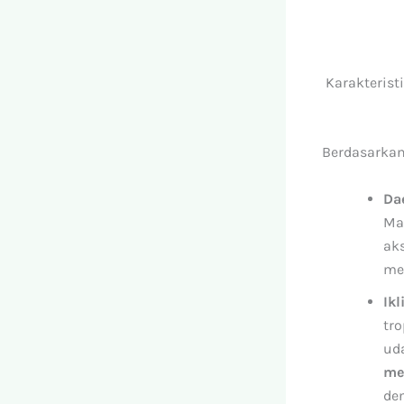
Karakterist
Berdasarkan
Da
Ma
aks
me
Ik
tr
uda
me
de