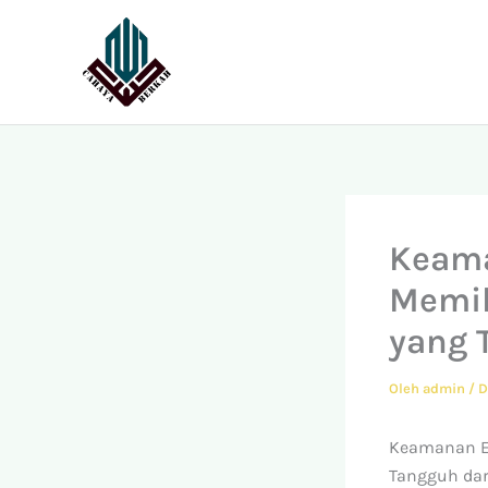
Lewati
ke
konten
Keama
Memil
yang 
Oleh
admin
/
D
Keamanan E
Tangguh dar