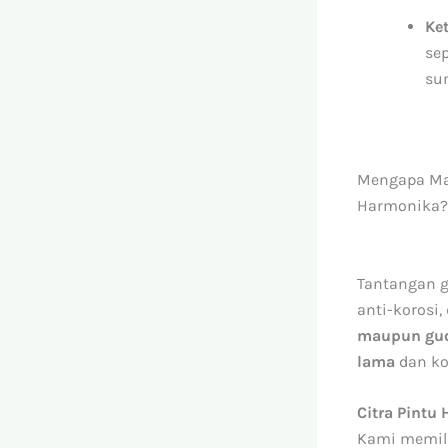
Ke
sep
su
Mengapa Ma
Harmonika?
Tantangan g
anti-korosi
maupun gud
lama
dan ko
Citra Pintu
Kami memil