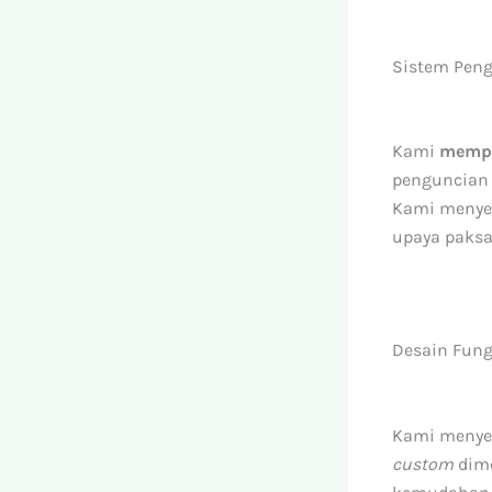
Sistem Peng
Kami
mempe
penguncian 
Kami menyem
upaya paksa
Desain Fung
Kami meny
custom
dime