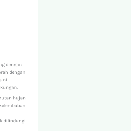
ng dengan
erah dengan
sini
gkungan.
hutan hujan
 kelembaban
k dilindungi