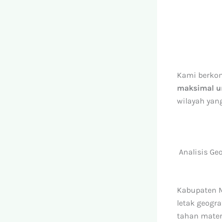
Kami berko
maksimal u
wilayah yan
Analisis Ge
Kabupaten M
letak geogr
tahan mater