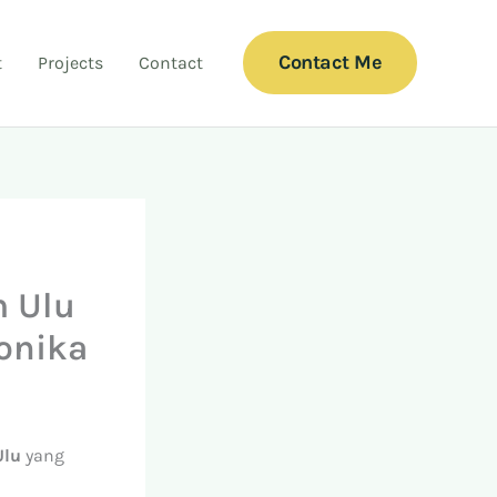
Contact Me
t
Projects
Contact
 Ulu
onika
Ulu
yang