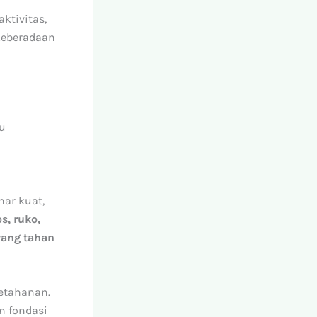
ktivitas,
 Keberadaan
tu
ar kuat,
os, ruko,
yang tahan
etahanan.
n fondasi