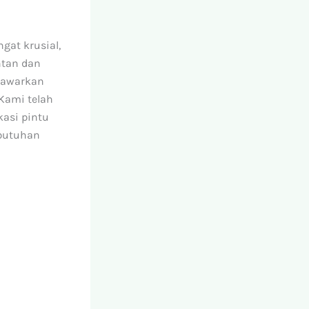
gat krusial,
ntan dan
nawarkan
 Kami telah
asi pintu
ebutuhan