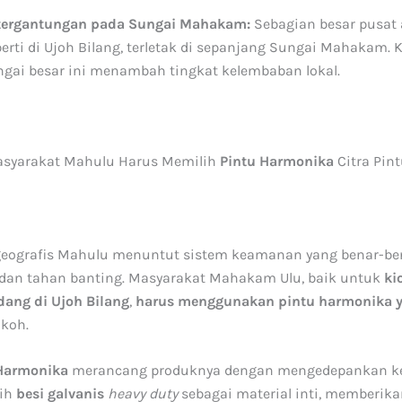
tergantungan pada Sungai Mahakam:
Sebagian besar pusat a
erti di Ujoh Bilang, terletak di sepanjang Sungai Mahakam.
ngai besar ini menambah tingkat kelembaban lokal.
syarakat Mahulu Harus Memilih
Pintu Harmonika
Citra Pin
eografis Mahulu menuntut sistem keamanan yang benar-ben
, dan tahan banting. Masyarakat Mahakam Ulu, baik untuk
ki
ang di Ujoh Bilang
,
harus menggunakan pintu harmonika 
koh.
 Harmonika
merancang produknya dengan mengedepankan k
ih
besi galvanis
heavy duty
sebagai material inti, memberika