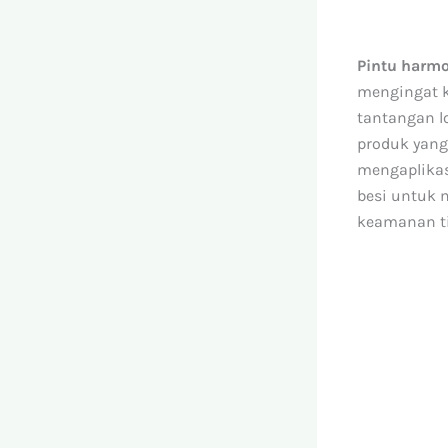
Pintu harm
mengingat k
tantangan lo
produk yang
mengaplikas
besi untuk 
keamanan ti