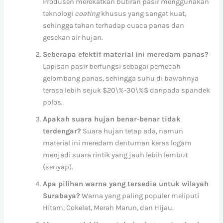
Produsen merekatkan butiran pasir menggunakan
teknologi
coating
khusus yang sangat kuat,
sehingga tahan terhadap cuaca panas dan
gesekan air hujan.
Seberapa efektif material ini meredam panas?
Lapisan pasir berfungsi sebagai pemecah
gelombang panas, sehingga suhu di bawahnya
terasa lebih sejuk
$20\%-30\%$
daripada spandek
polos.
Apakah suara hujan benar-benar tidak
terdengar?
Suara hujan tetap ada, namun
material ini meredam dentuman keras logam
menjadi suara rintik yang jauh lebih lembut
(senyap).
Apa pilihan warna yang tersedia untuk wilayah
Surabaya?
Warna yang paling populer meliputi
Hitam, Cokelat, Merah Marun, dan Hijau.