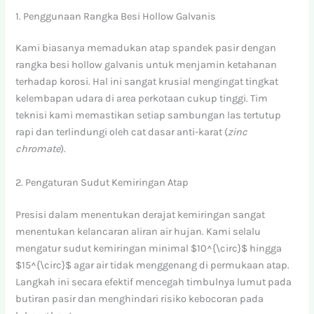
1. Penggunaan Rangka Besi Hollow Galvanis
Kami biasanya memadukan atap spandek pasir dengan
rangka besi hollow galvanis untuk menjamin ketahanan
terhadap korosi. Hal ini sangat krusial mengingat tingkat
kelembapan udara di area perkotaan cukup tinggi. Tim
teknisi kami memastikan setiap sambungan las tertutup
rapi dan terlindungi oleh cat dasar anti-karat (
zinc
chromate
).
2. Pengaturan Sudut Kemiringan Atap
Presisi dalam menentukan derajat kemiringan sangat
menentukan kelancaran aliran air hujan. Kami selalu
mengatur sudut kemiringan minimal
$10^{\circ}$
hingga
$15^{\circ}$
agar air tidak menggenang di permukaan atap.
Langkah ini secara efektif mencegah timbulnya lumut pada
butiran pasir dan menghindari risiko kebocoran pada