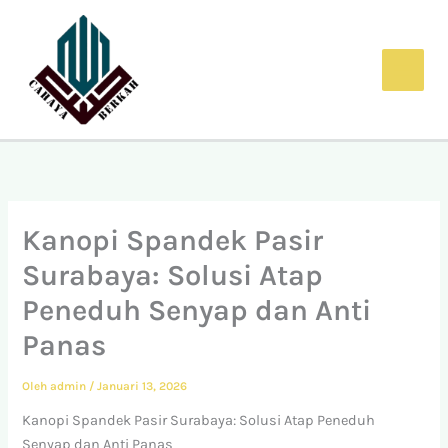
Lewati
ke
konten
Kanopi Spandek Pasir
Surabaya: Solusi Atap
Peneduh Senyap dan Anti
Panas
Oleh
admin
/
Januari 13, 2026
Kanopi Spandek Pasir Surabaya: Solusi Atap Peneduh
Senyap dan Anti Panas