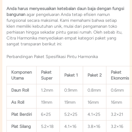
Anda harus menyesuaikan ketebalan daun baja dengan fungsi
bangunan
agar pengeluaran Anda tetap efisien namun
fungsional secara maksimal. Kami memahami bahwa setiap
klien memiliki kebutuhan unik, mulai dari pengamanan toko
perhiasan hingga sekadar pintu garasi rumah. Oleh sebab itu,
Citra Harmonika menyediakan empat kategori paket yang
sangat transparan berikut ini:
Perbandingan Paket Spesifikasi Pintu Harmonika
Komponen
Paket
Paket
Paket 1
Paket 2
Utama
Super
Ekonomis
Daun Roll
1.2mm
0.9mm
0.8mm
0.6mm
As Roll
19mm
19mm
16mm
16mm
Plat Berdiri
6×25
5.2×25
4.1×25
3.2×21
Plat Silang
5.2×18
4.1×16
3.8×16
3.2×16